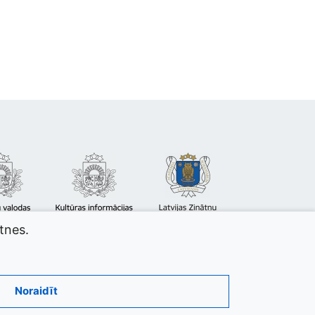
atnes.
Noraidīt