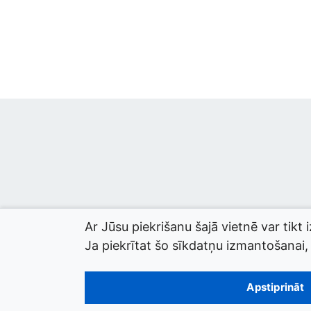
Ar Jūsu piekrišanu šajā vietnē var tikt 
Ja piekrītat šo sīkdatņu izmantošanai, l
© 2026 termini.gov.lv. Izstrādātājs:
Tilde
.
Apstiprināt