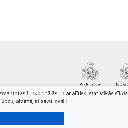
izmantotas funkcionālās un analītiski statistikās sīkd
ūdzu, atzīmējiet savu izvēli: