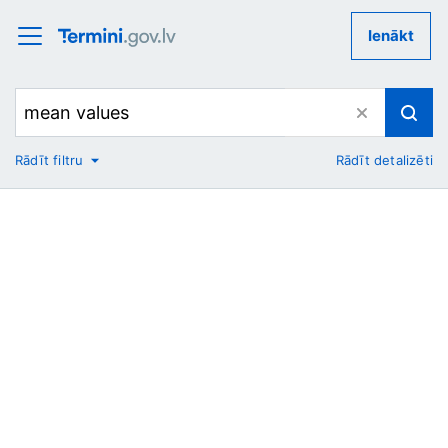
Ienākt
Rādīt filtru
Rādīt detalizēti
No
Uz
Nozare