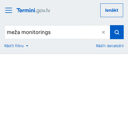
Ienākt
Rādīt filtru
Rādīt detalizēti
No
Uz
Nozare