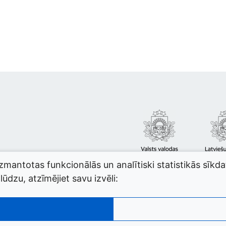
izmantotas funkcionālās un analītiski statistikās sīkd
ūdzu, atzīmējiet savu izvēli: