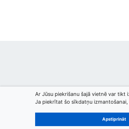
Ar Jūsu piekrišanu šajā vietnē var tikt 
Ja piekrītat šo sīkdatņu izmantošanai, l
© 2026 termini.gov.lv. Izstrādātājs:
Tilde
.
Apstiprināt