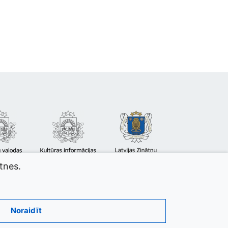
atnes.
Noraidīt