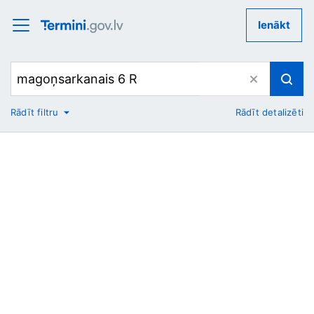
Ienākt
Rādīt filtru
Rādīt detalizēti
No
Uz
Nozare