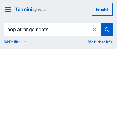
Ienākt
Rādīt filtru
Rādīt detalizēti
No
Uz
Nozare