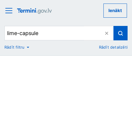
Ienākt
Rādīt filtru
Rādīt detalizēti
No
Uz
Nozare