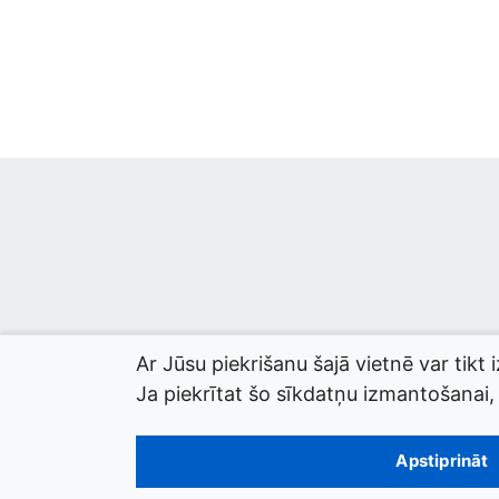
Ar Jūsu piekrišanu šajā vietnē var tikt 
Ja piekrītat šo sīkdatņu izmantošanai, l
© 2026 termini.gov.lv. Izstrādātājs:
Tilde
.
Apstiprināt