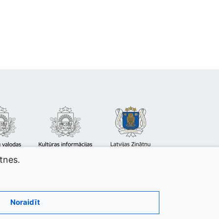
atnes.
Noraidīt