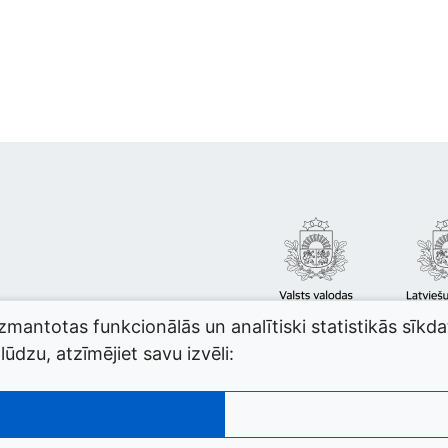
izmantotas funkcionālās un analītiski statistikās sīkd
ūdzu, atzīmējiet savu izvēli: