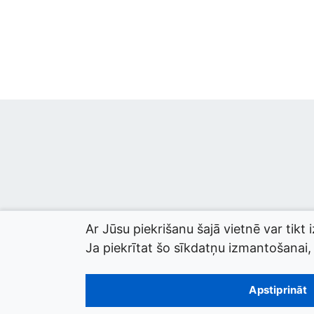
Ar Jūsu piekrišanu šajā vietnē var tikt 
Ja piekrītat šo sīkdatņu izmantošanai, l
© 2026 termini.gov.lv. Izstrādātājs:
Tilde
.
Apstiprināt