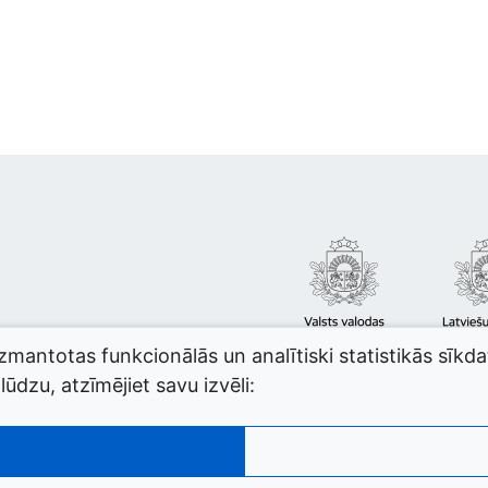
izmantotas funkcionālās un analītiski statistikās sīkd
ūdzu, atzīmējiet savu izvēli: