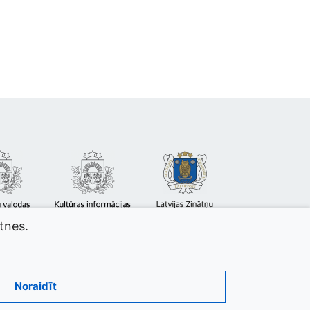
atnes.
Noraidīt