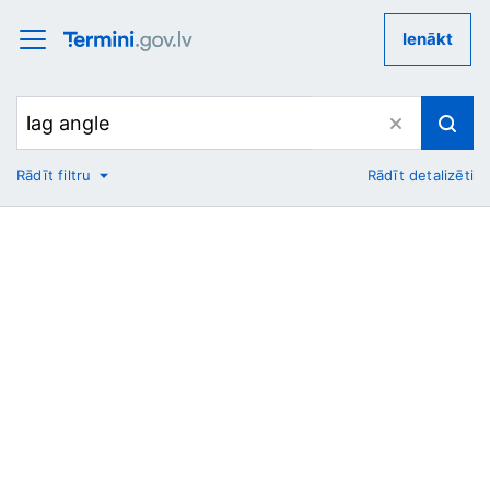
Ienākt
Rādīt filtru
Rādīt detalizēti
No
Uz
Nozare