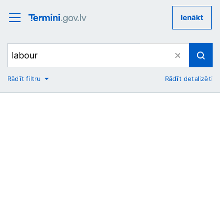
Ienākt
Rādīt filtru
Rādīt detalizēti
No
Uz
Nozare