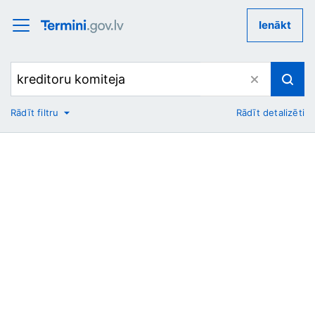
Ienākt
Rādīt filtru
Rādīt detalizēti
No
Uz
Nozare