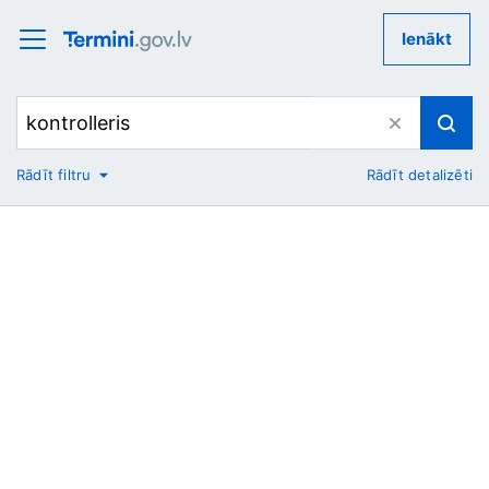
Ienākt
Rādīt filtru
Rādīt detalizēti
No
Uz
Nozare