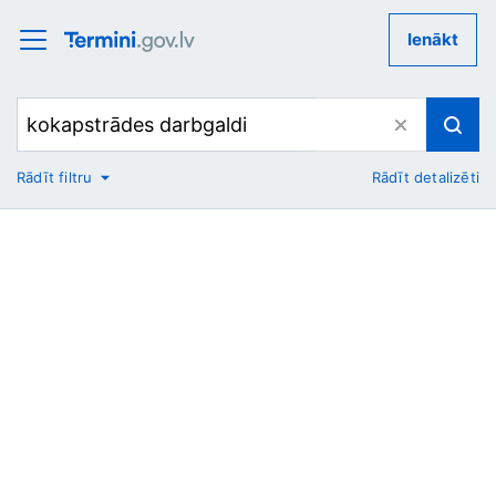
Ienākt
Rādīt filtru
Rādīt detalizēti
No
Uz
Nozare