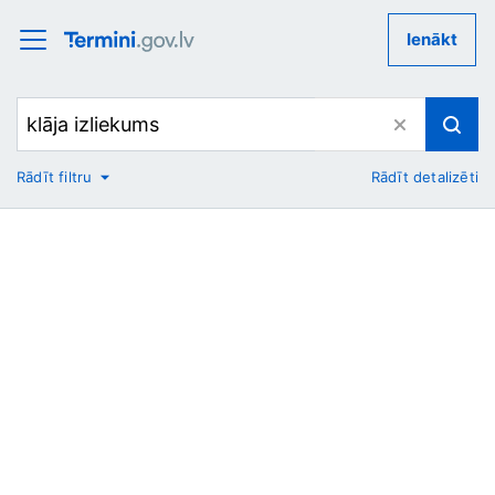
Ienākt
Rādīt filtru
Rādīt detalizēti
No
Uz
Nozare