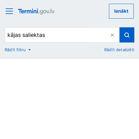
Ienākt
Rādīt filtru
Rādīt detalizēti
No
Uz
Nozare