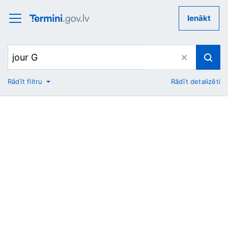
Ienākt
Rādīt filtru
Rādīt detalizēti
No
Uz
Nozare