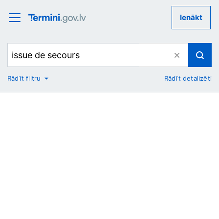
Ienākt
Rādīt filtru
Rādīt detalizēti
No
Uz
Nozare