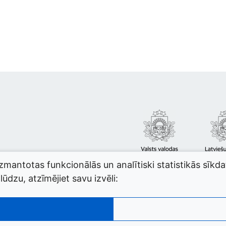
izmantotas funkcionālās un analītiski statistikās sīkd
ūdzu, atzīmējiet savu izvēli: