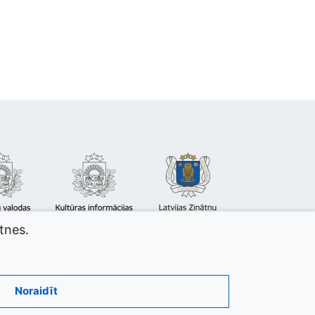
atnes.
Noraidīt