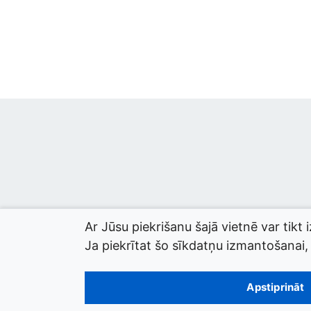
Ar Jūsu piekrišanu šajā vietnē var tikt 
Ja piekrītat šo sīkdatņu izmantošanai, l
© 2026 termini.gov.lv. Izstrādātājs:
Tilde
.
Apstiprināt