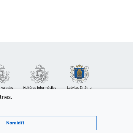
atnes.
Noraidīt