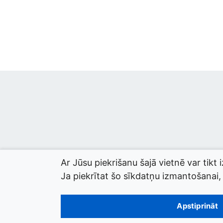
Ar Jūsu piekrišanu šajā vietnē var tikt 
Ja piekrītat šo sīkdatņu izmantošanai, l
© 2026 termini.gov.lv. Izstrādātājs:
Tilde
.
Apstiprināt