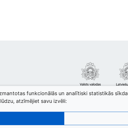
izmantotas funkcionālās un analītiski statistikās sīkd
ūdzu, atzīmējiet savu izvēli: