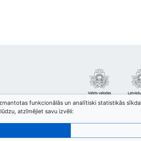
izmantotas funkcionālās un analītiski statistikās sīkd
ūdzu, atzīmējiet savu izvēli: