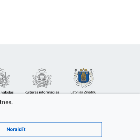
atnes.
Noraidīt