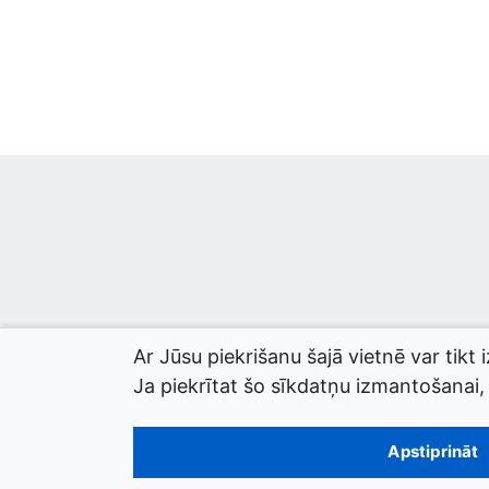
Ar Jūsu piekrišanu šajā vietnē var tikt 
Ja piekrītat šo sīkdatņu izmantošanai, l
© 2026 termini.gov.lv. Izstrādātājs:
Tilde
.
Apstiprināt