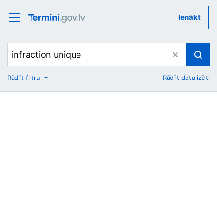
Ienākt
Rādīt filtru
Rādīt detalizēti
No
Uz
Nozare