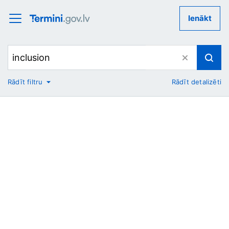
Ienākt
Rādīt filtru
Rādīt detalizēti
No
Uz
Nozare