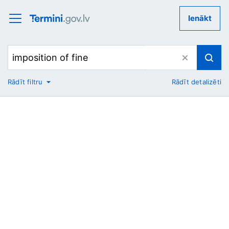
Ienākt
Rādīt filtru
Rādīt detalizēti
No
Uz
Nozare