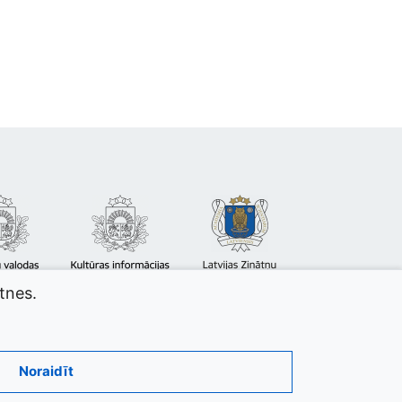
atnes.
Noraidīt