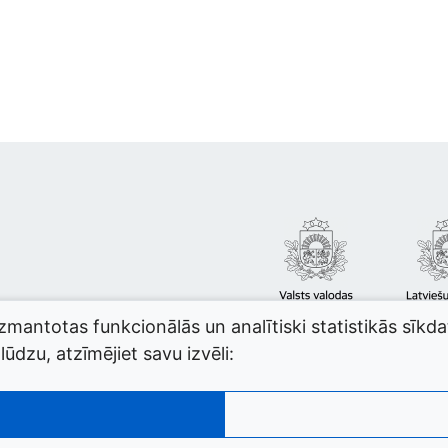
izmantotas funkcionālās un analītiski statistikās sīkd
ūdzu, atzīmējiet savu izvēli: