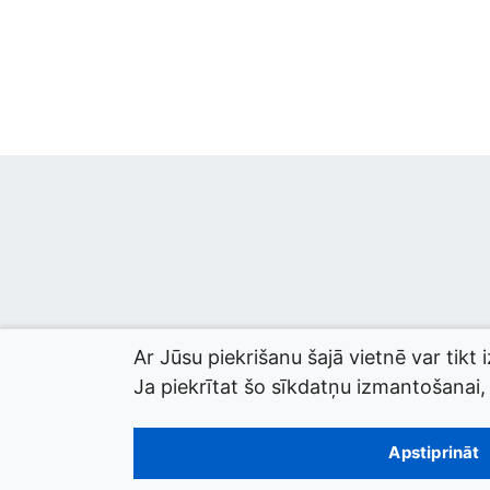
Ar Jūsu piekrišanu šajā vietnē var tikt 
Ja piekrītat šo sīkdatņu izmantošanai, l
© 2026 termini.gov.lv. Izstrādātājs:
Tilde
.
Apstiprināt