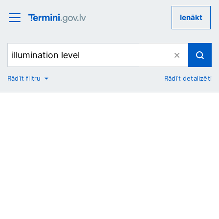
Ienākt
Rādīt filtru
Rādīt detalizēti
No
Uz
Nozare