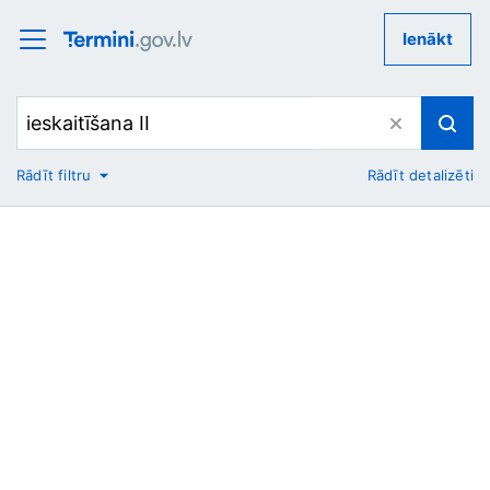
Ienākt
Rādīt filtru
Rādīt detalizēti
No
Uz
Nozare