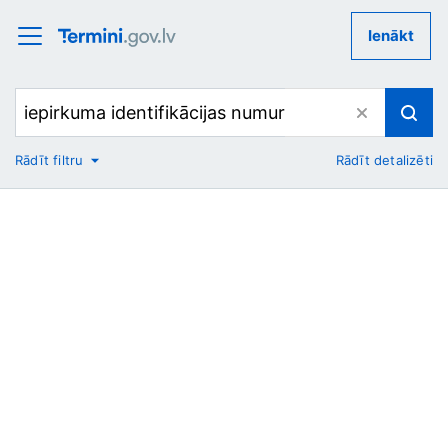
Ienākt
Rādīt filtru
Rādīt detalizēti
No
Uz
Nozare