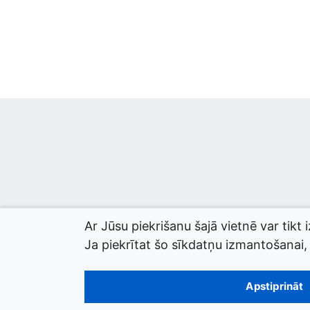
Ar Jūsu piekrišanu šajā vietnē var tikt 
Ja piekrītat šo sīkdatņu izmantošanai, l
© 2026 termini.gov.lv. Izstrādātājs:
Tilde
.
Apstiprināt