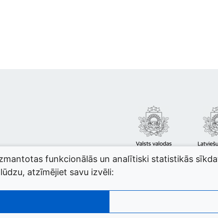
izmantotas funkcionālās un analītiski statistikās sīkd
ūdzu, atzīmējiet savu izvēli: