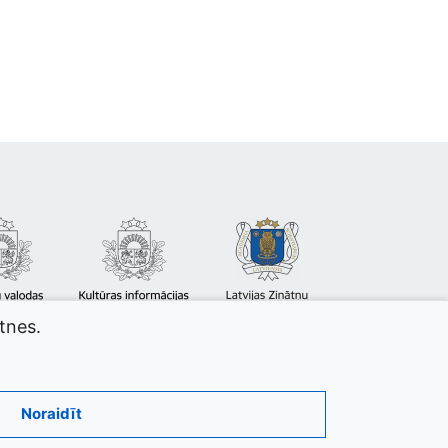
atnes.
Noraidīt