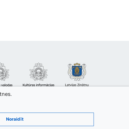
atnes.
Noraidīt