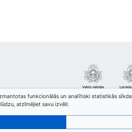
izmantotas funkcionālās un analītiski statistikās sīkd
ūdzu, atzīmējiet savu izvēli: