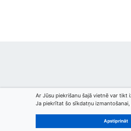
Ar Jūsu piekrišanu šajā vietnē var tikt 
Ja piekrītat šo sīkdatņu izmantošanai, l
© 2026 termini.gov.lv. Izstrādātājs:
Tilde
.
Apstiprināt