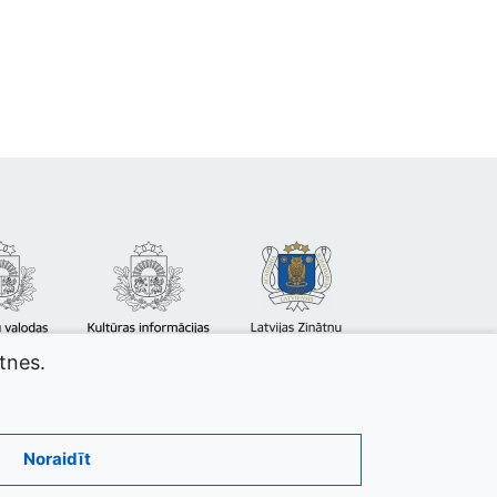
atnes.
Noraidīt