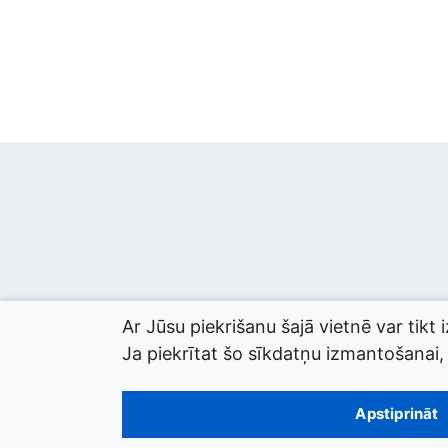
Ar Jūsu piekrišanu šajā vietnē var tikt 
Ja piekrītat šo sīkdatņu izmantošanai, l
© 2026 termini.gov.lv. Izstrādātājs:
Tilde
.
Apstiprināt