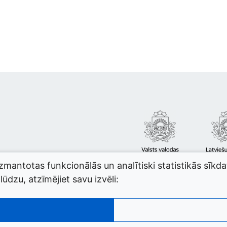
izmantotas funkcionālās un analītiski statistikās sīkd
ūdzu, atzīmējiet savu izvēli: