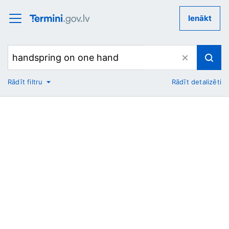
Ienākt
Rādīt filtru
Rādīt detalizēti
No
Uz
Nozare