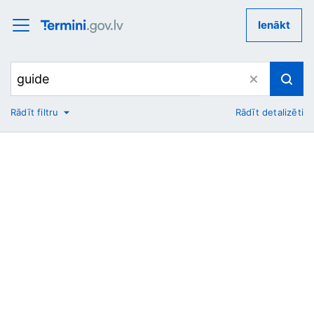
Ienākt
Rādīt filtru
Rādīt detalizēti
No
Uz
Nozare