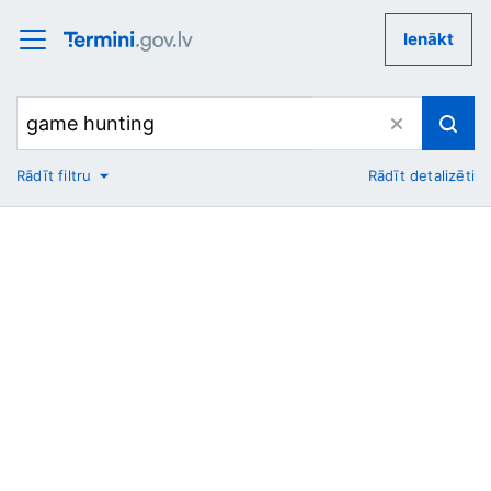
Ienākt
Rādīt filtru
Rādīt detalizēti
No
Uz
Nozare