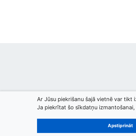
Ar Jūsu piekrišanu šajā vietnē var tikt 
Ja piekrītat šo sīkdatņu izmantošanai, l
© 2026 termini.gov.lv. Izstrādātājs:
Tilde
.
Apstiprināt