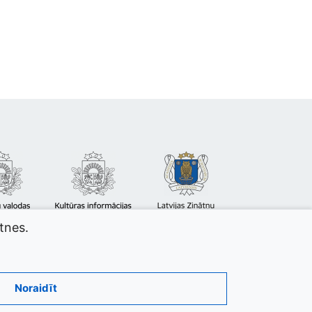
atnes.
Noraidīt