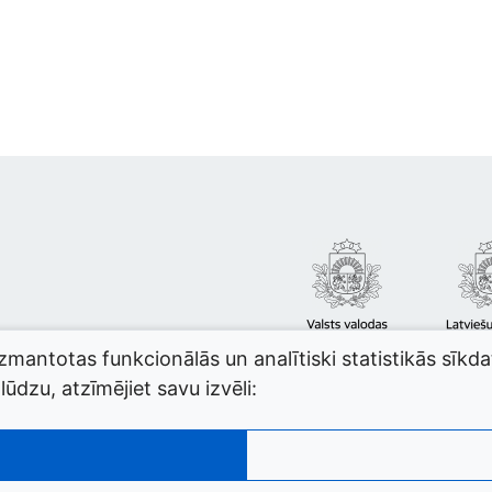
izmantotas funkcionālās un analītiski statistikās sīkd
ūdzu, atzīmējiet savu izvēli: