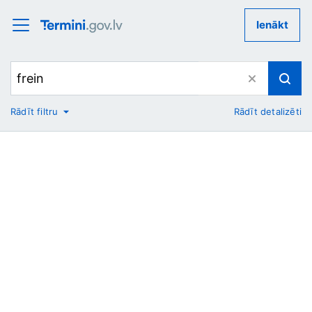
Ienākt
Rādīt filtru
Rādīt detalizēti
No
Uz
Nozare