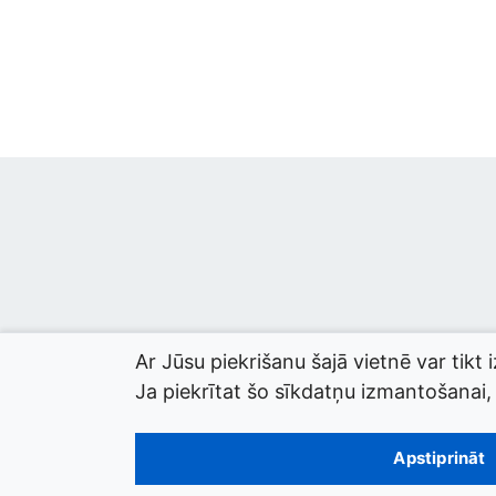
Ar Jūsu piekrišanu šajā vietnē var tikt 
Ja piekrītat šo sīkdatņu izmantošanai, l
© 2026 termini.gov.lv. Izstrādātājs:
Tilde
.
Apstiprināt