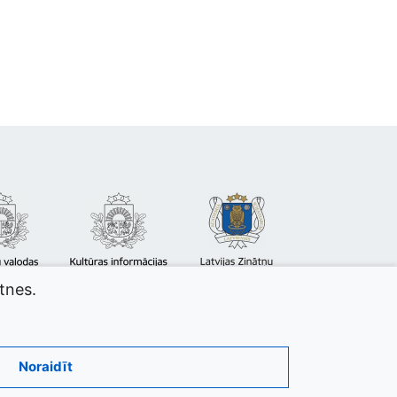
atnes.
Noraidīt