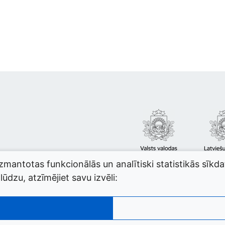
izmantotas funkcionālās un analītiski statistikās sīkd
ūdzu, atzīmējiet savu izvēli: