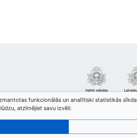
izmantotas funkcionālās un analītiski statistikās sīkd
ūdzu, atzīmējiet savu izvēli: