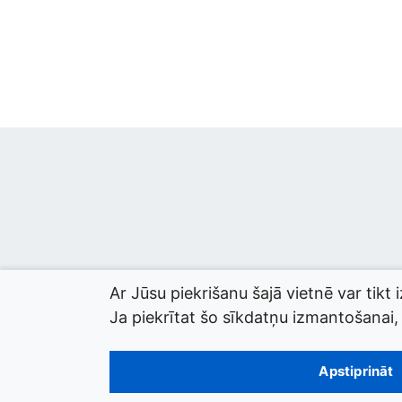
Ar Jūsu piekrišanu šajā vietnē var tikt 
Ja piekrītat šo sīkdatņu izmantošanai, l
© 2026 termini.gov.lv. Izstrādātājs:
Tilde
.
Apstiprināt