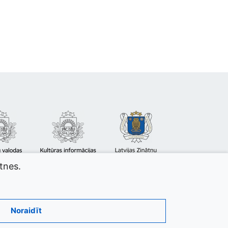
atnes.
Noraidīt