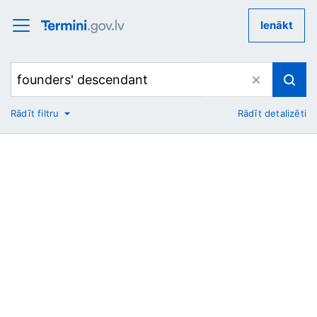
Ienākt
Rādīt filtru
Rādīt detalizēti
No
Uz
Nozare