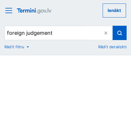
Ienākt
Rādīt filtru
Rādīt detalizēti
No
Uz
Nozare