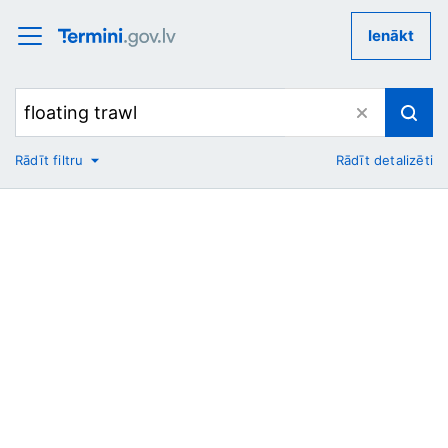
Ienākt
Rādīt filtru
Rādīt detalizēti
No
Uz
Nozare