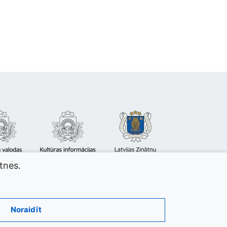
atnes.
Noraidīt