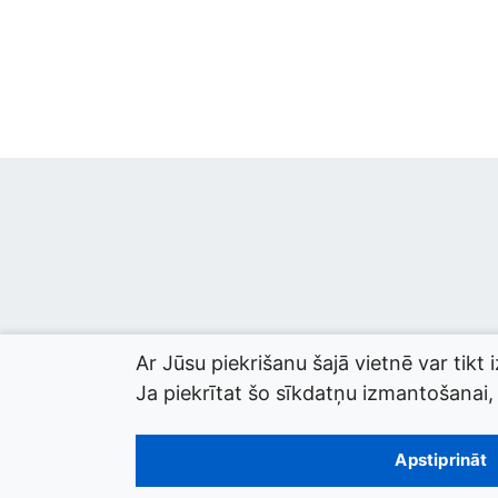
Ar Jūsu piekrišanu šajā vietnē var tikt 
Ja piekrītat šo sīkdatņu izmantošanai, l
© 2026 termini.gov.lv. Izstrādātājs:
Tilde
.
Apstiprināt