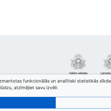
izmantotas funkcionālās un analītiski statistikās sīkd
ūdzu, atzīmējiet savu izvēli: