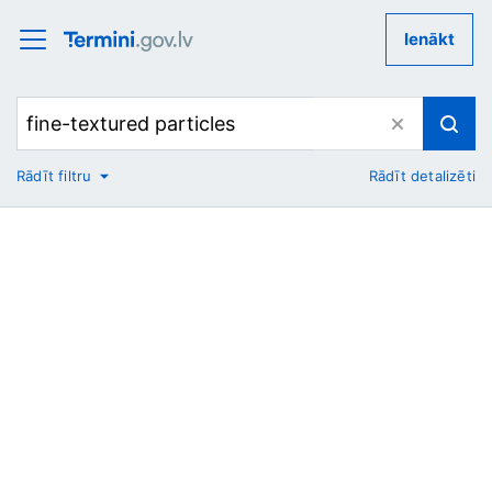
Ienākt
Rādīt filtru
Rādīt detalizēti
No
Uz
Nozare