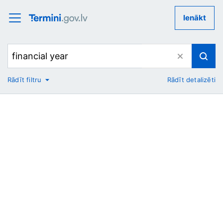
Ienākt
Rādīt filtru
Rādīt detalizēti
No
Uz
Nozare