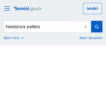
Ienākt
Rādīt filtru
Rādīt detalizēti
No
Uz
Nozare