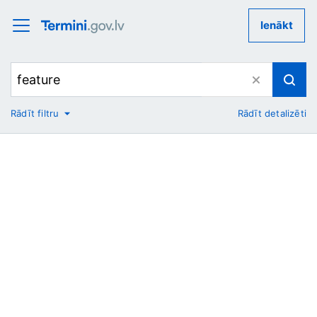
Ienākt
Rādīt filtru
Rādīt detalizēti
No
Uz
Nozare