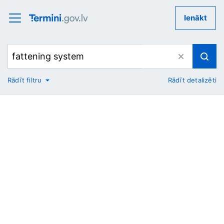
Ienākt
Rādīt filtru
Rādīt detalizēti
No
Uz
Nozare