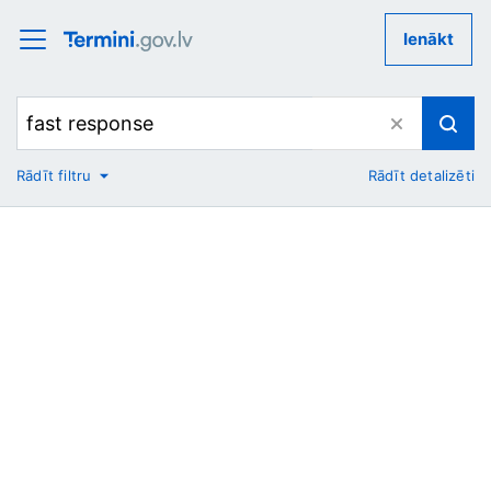
Ienākt
Rādīt filtru
Rādīt detalizēti
No
Uz
Nozare