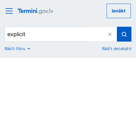
Ienākt
Rādīt filtru
Rādīt detalizēti
No
Uz
Nozare