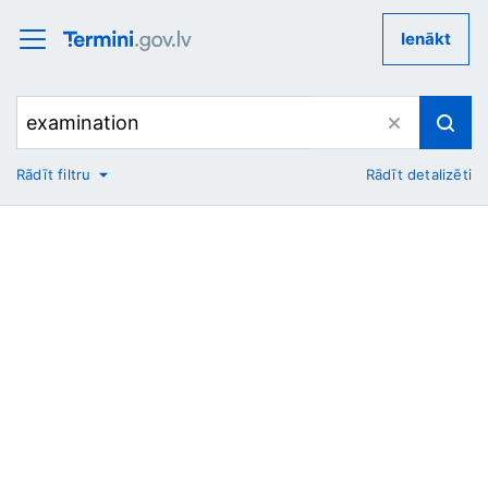
Ienākt
Rādīt filtru
Rādīt detalizēti
No
Uz
Nozare